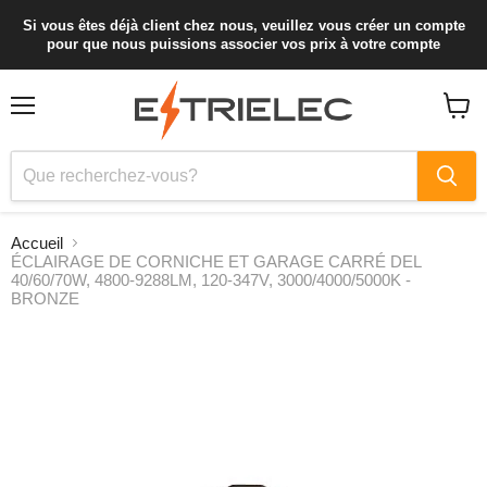
Si vous êtes déjà client chez nous, veuillez vous créer un compte
pour que nous puissions associer vos prix à votre compte
Menu
Voir
le
panier
Accueil
ÉCLAIRAGE DE CORNICHE ET GARAGE CARRÉ DEL
40/60/70W, 4800-9288LM, 120-347V, 3000/4000/5000K -
BRONZE