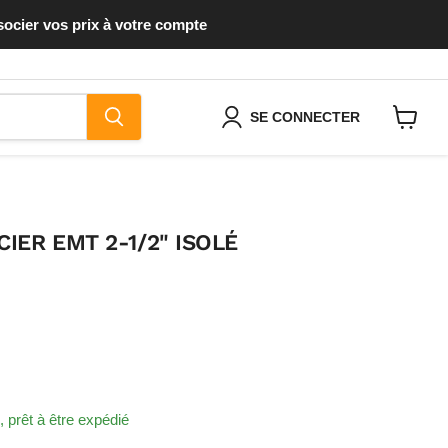
socier vos prix à votre compte
SE CONNECTER
Voir
le
panier
IER EMT 2-1/2" ISOLÉ
k, prêt à être expédié