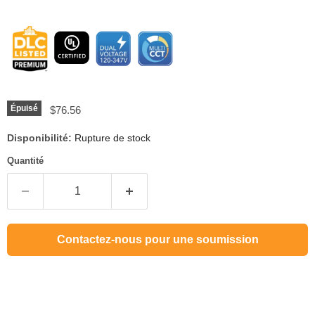
Prix actuel
Épuisé
$76.56
Disponibilité:
Rupture de stock
Quantité
Contactez-nous pour une soumission